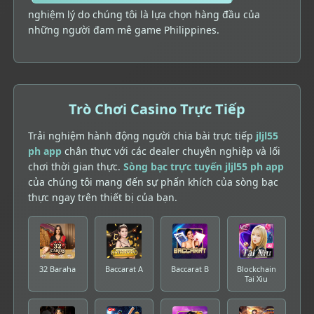
nghiệm lý do chúng tôi là lựa chọn hàng đầu của
những người đam mê game Philippines.
Trò Chơi Casino Trực Tiếp
Trải nghiệm hành động người chia bài trực tiếp
jljl55
ph app
chân thực với các dealer chuyên nghiệp và lối
chơi thời gian thực.
Sòng bạc trực tuyến jljl55 ph app
của chúng tôi mang đến sự phấn khích của sòng bạc
thực ngay trên thiết bị của bạn.
32 Baraha
Baccarat A
Baccarat B
Blockchain
Tai Xiu