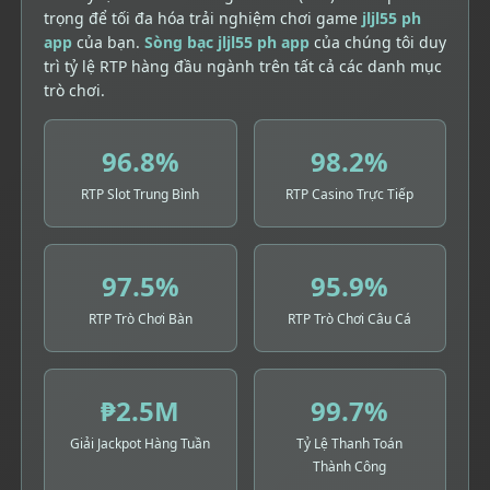
trọng để tối đa hóa trải nghiệm chơi game
jljl55 ph
app
của bạn.
Sòng bạc jljl55 ph app
của chúng tôi duy
trì tỷ lệ RTP hàng đầu ngành trên tất cả các danh mục
trò chơi.
96.8%
98.2%
RTP Slot Trung Bình
RTP Casino Trực Tiếp
97.5%
95.9%
RTP Trò Chơi Bàn
RTP Trò Chơi Câu Cá
₱2.5M
99.7%
Giải Jackpot Hàng Tuần
Tỷ Lệ Thanh Toán
Thành Công