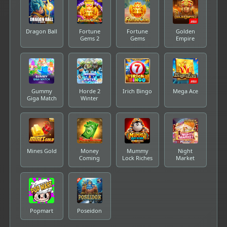
Dragon Ball
Fortune
Fortune
Golden
Gems 2
Gems
Empire
Gummy
Horde 2
Irich Bingo
Mega Ace
Giga Match
Winter
Mines Gold
Money
Mummy
Night
Coming
Lock Riches
Market
Popmart
Poseidon