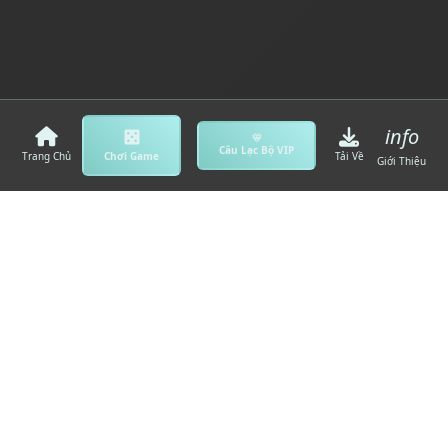
info
casino
Câu Lạc Bộ VIP
Trang Chủ
Chơi Game
Tải Về
Giới Thiệu
Tham Gia jljl55 ph
Tải Ứng Dụng Di
app Ngay
Động
Nhận Thưởng Chào
Truy Cập Câu Lạc Bộ
Mừng
VIP
Hướng Dẫn Tải
Chơi Trò Chơi Cao
Cấp