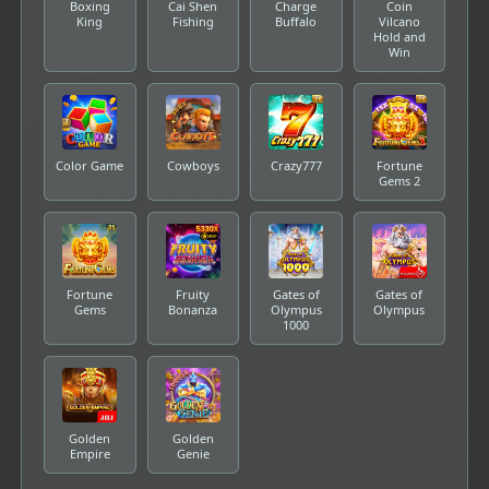
Boxing
Cai Shen
Charge
Coin
King
Fishing
Buffalo
Vilcano
Hold and
Win
Color Game
Cowboys
Crazy777
Fortune
Gems 2
Fortune
Fruity
Gates of
Gates of
Gems
Bonanza
Olympus
Olympus
1000
Golden
Golden
Empire
Genie