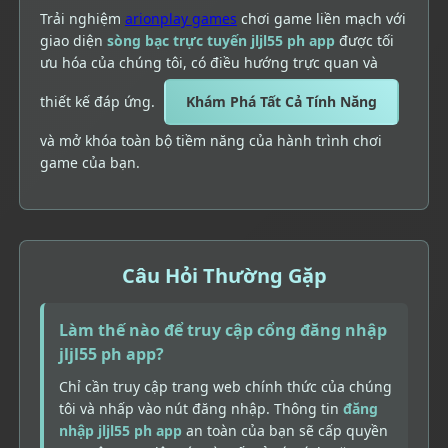
Trải nghiệm
arionplay games
chơi game liền mạch với
giao diện
sòng bạc trực tuyến jljl55 ph app
được tối
ưu hóa của chúng tôi, có điều hướng trực quan và
thiết kế đáp ứng.
Khám Phá Tất Cả Tính Năng
và mở khóa toàn bộ tiềm năng của hành trình chơi
game của bạn.
Câu Hỏi Thường Gặp
Làm thế nào để truy cập cổng đăng nhập
jljl55 ph app?
Chỉ cần truy cập trang web chính thức của chúng
tôi và nhấp vào nút đăng nhập. Thông tin
đăng
nhập jljl55 ph app
an toàn của bạn sẽ cấp quyền